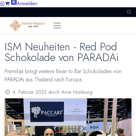
0
Anmelden
ISM Neuheiten - Red Pod
Schokolade von PARADAi
Premifair bringt weitere Bean to Bar Schokoladen von
PARADAi aus Thailand nach Europa
4. Februar 2025
durch
Arne Homborg