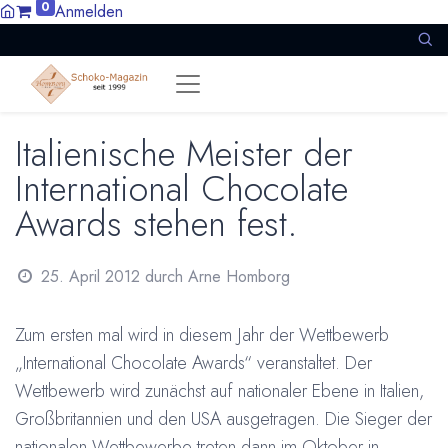
0
Anmelden
Italienische Meister der
International Chocolate
Awards stehen fest.
25. April 2012
durch
Arne Homborg
Zum ersten mal wird in diesem Jahr der Wettbewerb
„International Chocolate Awards“ veranstaltet. Der
Wettbewerb wird zunächst auf nationaler Ebene in Italien,
Großbritannien und den USA ausgetragen. Die Sieger der
nationalen Wettbewerbe treten dann im Oktober in