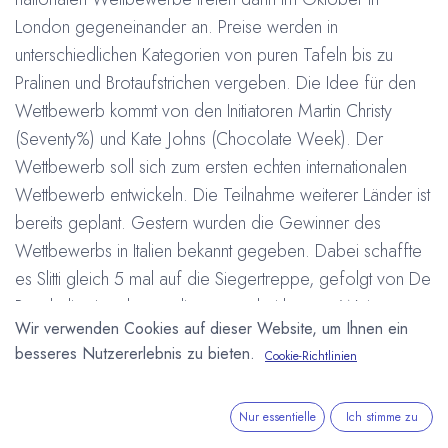
London gegeneinander an. Preise werden in
unterschiedlichen Kategorien von puren Tafeln bis zu
Pralinen und Brotaufstrichen vergeben. Die Idee für den
Wettbewerb kommt von den Initiatoren Martin Christy
(Seventy%) und Kate Johns (Chocolate Week). Der
Wettbewerb soll sich zum ersten echten internationalen
Wettbewerb entwickeln. Die Teilnahme weiterer Länder ist
bereits geplant. Gestern wurden die Gewinner des
Wettbewerbs in Italien bekannt gegeben. Dabei schaffte
es Slitti gleich 5 mal auf die Siegertreppe, gefolgt von De
Bondt die 4 mal unter die ersten drei kamen. Weitere
Wir verwenden Cookies auf dieser Website, um Ihnen ein
Auszeichnungen gingen an Domori, Dolci Libertà, Donna
besseres Nutzererlebnis zu bieten.
Cookie-Richtlinien
Elvira Dolceria, L'Artigiano, A Giordano, Guido Castagna
und Piluc.
http://www.internationalchocolateawards.com
#
Nur essentielle
Ich stimme zu
A Giordano
De Bondt
Dolci Libertà
Domori
Donna Elvira Doceria
Guido Castagna