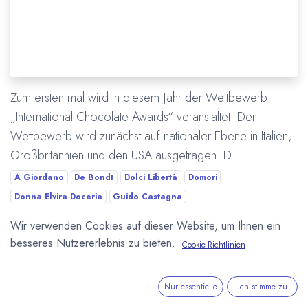
Zum ersten mal wird in diesem Jahr der Wettbewerb
„International Chocolate Awards“ veranstaltet. Der
Wettbewerb wird zunächst auf nationaler Ebene in Italien,
Großbritannien und den USA ausgetragen. D...
A Giordano
De Bondt
Dolci Libertà
Domori
Donna Elvira Doceria
Guido Castagna
International Chocolate Awards
Italien
L'Artigiano
Piluc
Wir verwenden Cookies auf dieser Website, um Ihnen ein
Slitti
Wettbewerb
besseres Nutzererlebnis zu bieten.
Cookie-Richtlinien
Mehr lesen
Nur essentielle
Ich stimme zu