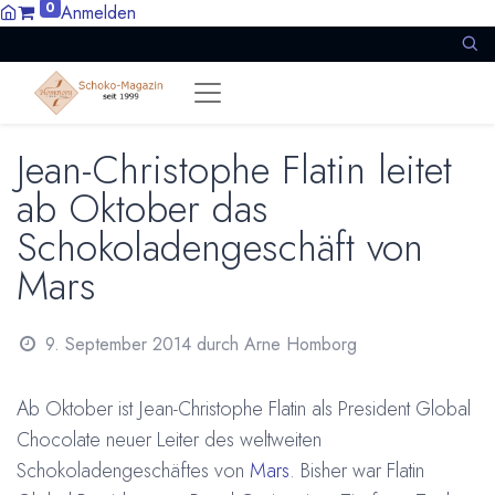
0
Anmelden
Jean-Christophe Flatin leitet
ab Oktober das
Schokoladengeschäft von
Mars
9. September 2014
durch
Arne Homborg
Ab Oktober ist Jean-Christophe Flatin als President Global
Chocolate neuer Leiter des weltweiten
Schokoladengeschäftes von
Mars
. Bisher war Flatin