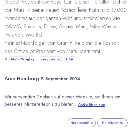
Global President von Royal Canin, einer Tierfutter Tochter
von Mars. In seiner neuen Position leitet Flatin rund 17.000
Mitarbeiter auf der ganzen Welt und ist für Marken wie
M&M'S, Snickers, Dove, Galaxy, Mars, Milky Way und
Twix verantwortlich.
Flatin ist Nachfolger von Grant F. Reid der die Position
des Office of President von Mars übernimmt.
#
Mars Wrigley
Personalia
USA
Arne Homborg
9. September 2014
Wir verwenden Cookies auf dieser Website, um Ihnen ein
DIESEN BEITRAG TEILEN
besseres Nutzererlebnis zu bieten.
Cookie-Richtlinien
Nur essentielle
Ich stimme zu