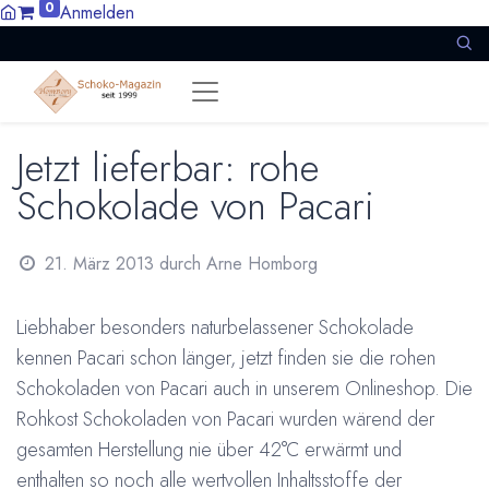
0
Anmelden
Jetzt lieferbar: rohe
Schokolade von Pacari
21. März 2013
durch
Arne Homborg
Liebhaber besonders naturbelassener Schokolade
kennen Pacari schon länger, jetzt finden sie die
rohen
Schokoladen von Pacari auch in unserem Onlineshop. Die
Rohkost Schokoladen von Pacari wurden wärend der
gesamten Herstellung nie über 42°C erwärmt und
enthalten so noch alle wertvollen Inhaltsstoffe der