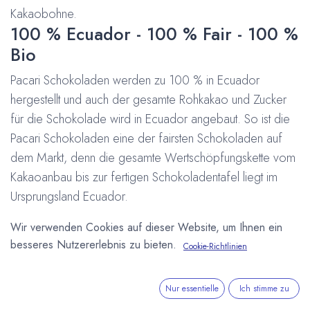
Kakaobohne.
100 % Ecuador - 100 % Fair - 100 %
Bio
Pacari Schokoladen werden zu 100 % in Ecuador
hergestellt und auch der gesamte Rohkakao und Zucker
für die Schokolade wird in Ecuador angebaut. So ist die
Pacari Schokoladen eine der fairsten Schokoladen auf
dem Markt, denn die gesamte Wertschöpfungskette vom
Kakaoanbau bis zur fertigen Schokoladentafel liegt im
Ursprungsland Ecuador.
Kontrolliert biologischer Anbau wird bei Pacari schon seit
Wir verwenden Cookies auf dieser Website, um Ihnen ein
Jahren groß geschrieben. Doch das Unternehmen geht
besseres Nutzererlebnis zu bieten.
Cookie-Richtlinien
weit und so ist inzwischen ein großer Teil des Sortimentes
zusätzlich von Demeter zertifiziert.
Pure Schokolade und Dragees
Nur essentielle
Ich stimme zu