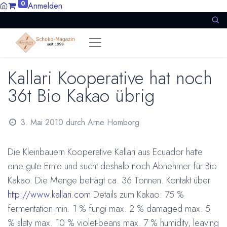
0
Anmelden
Kallari Kooperative hat noch
36t Bio Kakao übrig
3. Mai 2010
durch
Arne Homborg
Die Kleinbauern Kooperative Kallari aus Ecuador hatte
eine gute Ernte und sucht deshalb noch Abnehmer für Bio
Kakao. Die Menge beträgt ca. 36 Tonnen. Kontakt über
http://www.kallari.com
Details zum Kakao: 75 %
fermentation min. 1 % fungi max. 2 % damaged max. 5
% slaty max. 10 % violet-beans max. 7 % humidity, leaving