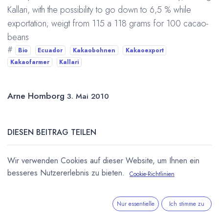
Kallari, with the possibility to go down to 6,5 % while
exportation; weigt from 115 a 118 grams for 100 cacao-
beans
#
Bio
Ecuador
Kakaobohnen
Kakaoexport
Kakaofarmer
Kallari
Arne Homborg
3. Mai 2010
DIESEN BEITRAG TEILEN
Wir verwenden Cookies auf dieser Website, um Ihnen ein
besseres Nutzererlebnis zu bieten.
Cookie-Richtlinien
Nur essentielle
Ich stimme zu
STICHWÖRTER