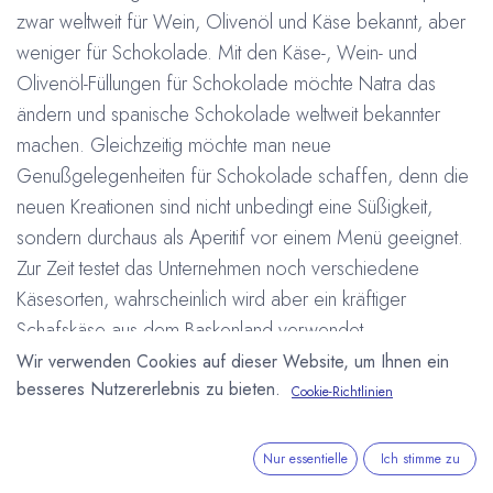
zwar weltweit für Wein, Olivenöl und Käse bekannt, aber
weniger für Schokolade. Mit den Käse-, Wein- und
Olivenöl-Füllungen für Schokolade möchte Natra das
ändern und spanische Schokolade weltweit bekannter
machen. Gleichzeitig möchte man neue
Genußgelegenheiten für Schokolade schaffen, denn die
neuen Kreationen sind nicht unbedingt eine Süßigkeit,
sondern durchaus als Aperitif vor einem Menü geeignet.
Zur Zeit testet das Unternehmen noch verschiedene
Käsesorten, wahrscheinlich wird aber ein kräftiger
Schafskäse aus dem Baskenland verwendet.
Das Unternehmen sieht das Projekt als Test, ob solche
Wir verwenden Cookies auf dieser Website, um Ihnen ein
besseres Nutzererlebnis zu bieten.
Geschmacksrichtungen bei den Kunden ankommen. Die
Cookie-Richtlinien
ersten neuen Schokoladen sollen auf der Internationalen
Süßwarenmesse ISM Ende Januar in Köln präsentiert
Nur essentielle
Ich stimme zu
werden.