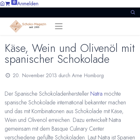
0
Anmelden
Käse, Wein und Olivenöl mit
spanischer Schokolade
20. November 2013
durch
Arne Homborg
Der Spanische Schokoladenhersteller
Natra
möchte
spanische Schokolade international bekannter machen
und das mit Kombinationen aus Schokolade mit Käse,
Wein und Olivenöl erreichen. Dazu entwickelt Natra
gemeinsam mit dem Basque Culinary Center
verschiedene gefüllte Schokoladen. Laut Natra ist Spanien