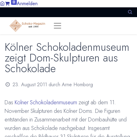
0
Anmelden
Kölner Schokoladenmuseum
zeigt Dom-Skulpturen aus
Schokolade
23. August 2011
durch
Arne Homborg
Das
Kölner Schokoladenmuseum
zeigt ab dem 11.
November Skulpturen des Kölner Doms. Die Figuren
entstanden in Zusammenarbeit mit der Dombauhütte und
wurden aus Schokolade nachgebaut. Insgesamt
erschaffen die Bildhauer 31 Skulpturen für die Ausstellung.