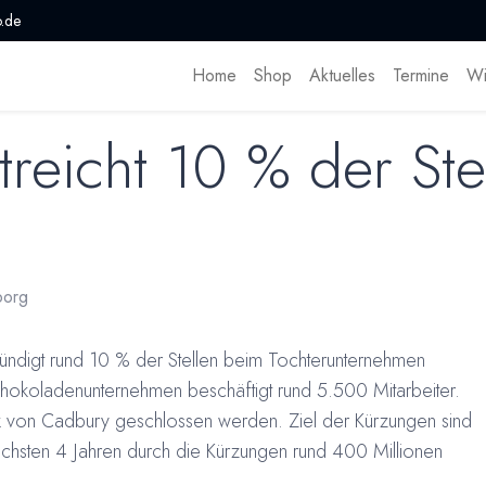
.de
Home
Shop
Aktuelles
Termine
Wi
treicht 10 % der Ste
borg
ündigt rund 10 % der Stellen beim Tochterunternehmen
chokoladenunternehmen beschäftigt rund 5.500 Mitarbeiter.
rik von Cadbury geschlossen werden. Ziel der Kürzungen sind
 nächsten 4 Jahren durch die Kürzungen rund 400 Millionen