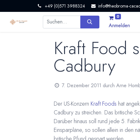
+49 (0)571 3988324
info@theobroma-cacao
0
Anmelden
Kraft Food s
Cadbury
7. Dezember 2011
durch
Arne Hom
Der US-Konzern
Kraft Foods
hat angek
Cadbury zu streichen. Das britische S
Darüber hinaus soll rund jede 5. Fab
Einsparpläne, so sollen allein in den
britische Pfund gespart werden.