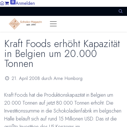
0
Anmelden
Kraft Foods erhöht Kapazität
in Belgien um 20.000
Tonnen
21. April 2008
durch
Arne Homborg
Kraft Foods hat die Produktionskapazität in Belgien um
20.000 Tonnen auf jetzt 80.000 Tonnen erhöht. Die
Investitionssumme in die Schokoladenfabrik im belgischen
Halle beläuft sich auf rund 15 Millionen USD. Das ist die
größte Investition des US-Konzerns im