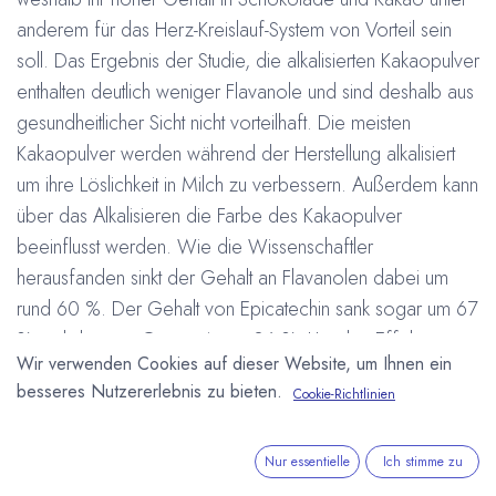
anderem für das Herz-Kreislauf-System von Vorteil sein
soll. Das Ergebnis der Studie, die alkalisierten Kakaopulver
enthalten deutlich weniger Flavanole und sind deshalb aus
gesundheitlicher Sicht nicht vorteilhaft. Die meisten
Kakaopulver werden während der Herstellung alkalisiert
um ihre Löslichkeit in Milch zu verbessern. Außerdem kann
über das Alkalisieren die Farbe des Kakaopulver
beeinflusst werden. Wie die Wissenschaftler
herausfanden sinkt der Gehalt an Flavanolen dabei um
rund 60 %. Der Gehalt von Epicatechin sank sogar um 67
% und der von Quercetin um 86 %. Um den Effekt zu
Wir verwenden Cookies auf dieser Website, um Ihnen ein
messen, wurden 10 Chargen natürlichen Kakaopulvers bis
besseres Nutzererlebnis zu bieten.
Cookie-Richtlinien
auf einen pH Wert von 7,2 alkalisiert. Quelle: Journal of
Agricultural and Food Chemistry
Veröffentlicht April 2008, doi: 10.1021/jf0728754
Nur essentielle
Ich stimme zu
"Flavanol and Flavanol Contents of Cocoa Powder