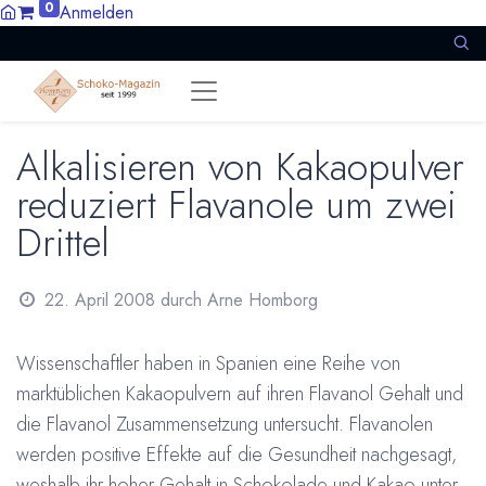
0
Anmelden
Alkalisieren von Kakaopulver
reduziert Flavanole um zwei
Drittel
22. April 2008
durch
Arne Homborg
Wissenschaftler haben in Spanien eine Reihe von
marktüblichen Kakaopulvern auf ihren Flavanol Gehalt und
die Flavanol Zusammensetzung untersucht. Flavanolen
werden positive Effekte auf die Gesundheit nachgesagt,
weshalb ihr hoher Gehalt in Schokolade und Kakao unter