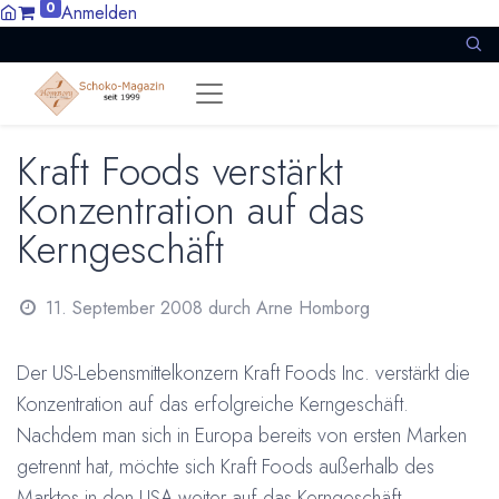
0
Anmelden
Kraft Foods verstärkt
Konzentration auf das
Kerngeschäft
11. September 2008
durch
Arne Homborg
Der US-Lebensmittelkonzern Kraft Foods Inc. verstärkt die
Konzentration auf das erfolgreiche Kerngeschäft.
Nachdem man sich in Europa bereits von ersten Marken
getrennt hat, möchte sich Kraft Foods außerhalb des
Marktes in den USA weiter auf das Kerngeschäft