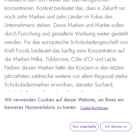
konzentrieren. Konkret bedeutet das, dass in Zukunft nur
noch zehn Marken und zehn Länder im Fokus des
Unternehmens stehen. Diese Marken und Märkte sollen
durch Forschung und gezieltere Werbung weiter gestärkt
werden. Für das europäische Schokoladengeschäft von
Kraft Foods bedeutet das künftig eine Konzentration auf
die Marken Milka, Toblerone, Côte d'Or und Lacta.
Neben diesen Marken hatte der Konzern in den letzten
Jahrzehnten zahlreiche weitere vor allem Regional starke
Schokoladenmarken erworben, darunter Suchard,
Mirabell, Terry’s Chocolate, Daim, Freia und Marabou.
Wir verwenden Cookies auf dieser Website, um Ihnen ein
Als künftige Kernmärkte außerhalb der USA nennt das
besseres Nutzererlebnis zu bieten.
Cookie-Richtlinien
Unternehmen Australien, Großbritannien, Spanien,
Frankreich, Italien und Deutschland in denen Steigerungen
von 1 % bis 3 % pro Jahr erwartet werden, sowie die
Nur essentielle
Ich stimme zu
Wachstumsmärkte China, Russland, Brasilien und Südafrika