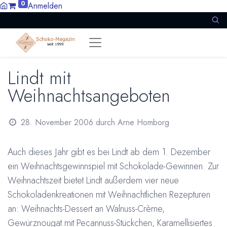
0
Anmelden
Lindt mit
Weihnachtsangeboten
28. November 2006
durch
Arne Homborg
Auch dieses Jahr gibt es bei Lindt ab dem 1. Dezember
ein Weihnachtsgewinnspiel mit Schokolade-Gewinnen. Zur
Weihnachtszeit bietet Lindt außerdem vier neue
Schokoladenkreationen mit Weihnachtlichen Rezepturen
an: Weihnachts-Dessert an Walnuss-Crème,
Gewürznougat mit Pecannuss-Stückchen, Karamellisiertes