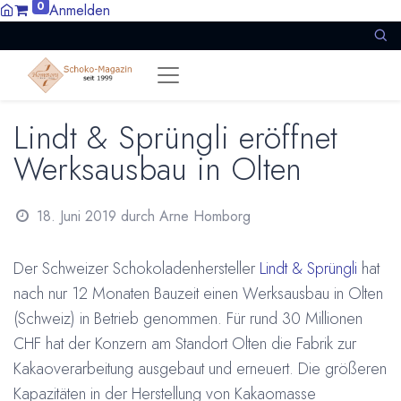
0
Anmelden
Lindt & Sprüngli eröffnet
Werksausbau in Olten
18. Juni 2019
durch
Arne Homborg
Der Schweizer Schokoladenhersteller
Lindt & Sprüngli
hat
nach nur 12 Monaten Bauzeit einen Werksausbau in Olten
(Schweiz) in Betrieb genommen. Für rund 30 Millionen
CHF hat der Konzern am Standort Olten die Fabrik zur
Kakaoverarbeitung ausgebaut und erneuert. Die größeren
Kapazitäten in der Herstellung von Kakaomasse