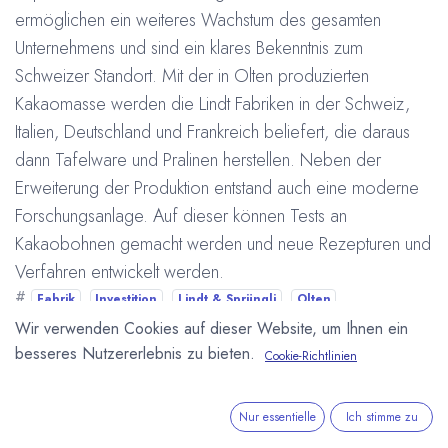
ermöglichen ein weiteres Wachstum des gesamten
Unternehmens und sind ein klares Bekenntnis zum
Schweizer Standort. Mit der in Olten produzierten
Kakaomasse werden die Lindt Fabriken in der Schweiz,
Italien, Deutschland und Frankreich beliefert, die daraus
dann Tafelware und Pralinen herstellen. Neben der
Erweiterung der Produktion entstand auch eine moderne
Forschungsanlage. Auf dieser können Tests an
Kakaobohnen gemacht werden und neue Rezepturen und
Verfahren entwickelt werden.
#
Fabrik
Investition
Lindt & Sprüngli
Olten
Schokoladenhersteller
Schweiz
Wir verwenden Cookies auf dieser Website, um Ihnen ein
Arne Homborg
18. Juni 2019
besseres Nutzererlebnis zu bieten.
Cookie-Richtlinien
DIESEN BEITRAG TEILEN
Nur essentielle
Ich stimme zu