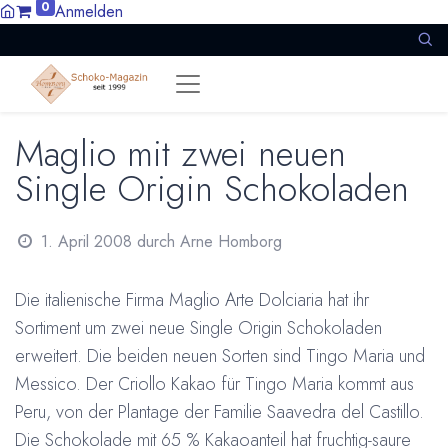
0
Anmelden
Maglio mit zwei neuen
Single Origin Schokoladen
1. April 2008
durch
Arne Homborg
Die italienische Firma Maglio Arte Dolciaria hat ihr
Sortiment um zwei neue Single Origin Schokoladen
erweitert. Die beiden neuen Sorten sind Tingo Maria und
Messico. Der Criollo Kakao für Tingo Maria kommt aus
Peru, von der Plantage der Familie Saavedra del Castillo.
Die Schokolade mit 65 % Kakaoanteil hat fruchtig-saure