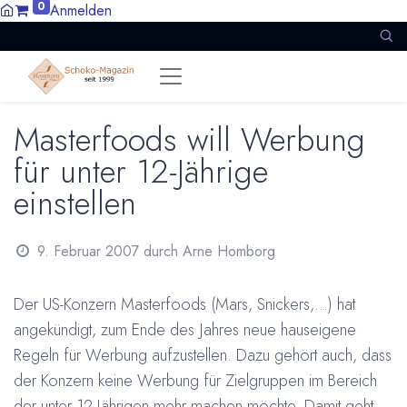
0
Anmelden
Masterfoods will Werbung
für unter 12-Jährige
einstellen
9. Februar 2007
durch
Arne Homborg
Der US-Konzern Masterfoods (Mars, Snickers,...) hat
angekündigt, zum Ende des Jahres neue hauseigene
Regeln für Werbung aufzustellen. Dazu gehört auch, dass
der Konzern keine Werbung für Zielgruppen im Bereich
der unter 12-Jährigen mehr machen möchte. Damit geht