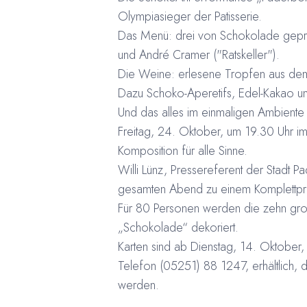
Olympiasieger der Patisserie.
Das Menü: drei von Schokolade gepräg
und André Cramer ("Ratskeller").
Die Weine: erlesene Tropfen aus dem
Dazu Schoko-Aperetifs, Edel-Kakao un
Und das alles im einmaligen Ambient
Freitag, 24. Oktober, um 19.30 Uhr im
Komposition für alle Sinne.
Willi Lünz, Pressereferent der Stadt
gesamten Abend zu einem Komplettpr
Für 80 Personen werden die zehn gr
„Schokolade“ dekoriert.
Karten sind ab Dienstag, 14. Oktober
Telefon (05251) 88 1247, erhältlich, 
werden.