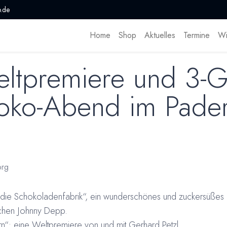
.de
Home
Shop
Aktuelles
Termine
Wi
eltpremiere und 3-
oko-Abend im Pade
rg
nd die Schokoladenfabrik“, ein wunderschönes und zuckersüßes
schen Johnny Depp.
“: eine Weltpremiere von und mit Gerhard Petzl,