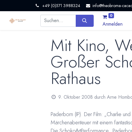
+49 (0)571 3988324
info@theobroma-cacao
0
Anmelden
Mit Kino, W
Großer Sch
Rathaus
9. Oktober 2008
durch
Arne Hombo
Paderborn (IP). Der Film: „Charlie u
Märchenabenteuer mit einem fantasti
Die SchokoArtPerformance „Paderborn