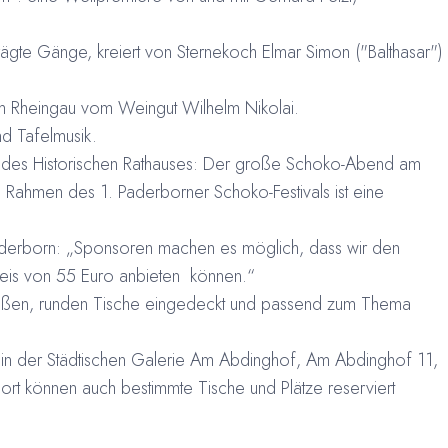
te Gänge, kreiert von Sternekoch Elmar Simon ("Balthasar")
 Rheingau vom Weingut Wilhelm Nikolai.
d Tafelmusik.
e des Historischen Rathauses: Der große Schoko-Abend am
 Rahmen des 1. Paderborner Schoko-Festivals ist eine
 Paderborn: „Sponsoren machen es möglich, dass wir den
eis von 55 Euro anbieten können.“
oßen, runden Tische eingedeckt und passend zum Thema
, in der Städtischen Galerie Am Abdinghof, Am Abdinghof 11,
dort können auch bestimmte Tische und Plätze reserviert