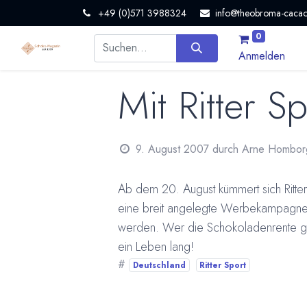
+49 (0)571 3988324
info@theobroma-cacao
0
Anmelden
Mit Ritter 
9. August 2007
durch
Arne Hombor
Ab dem 20. August kümmert sich Ritte
eine breit angelegte Werbekampagne b
werden. Wer die Schokoladenrente gew
ein Leben lang!
#
Deutschland
Ritter Sport