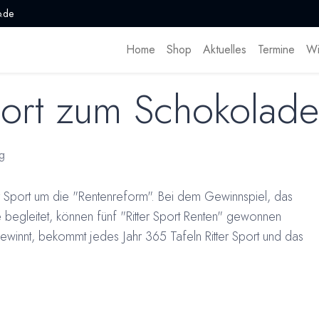
.de
Home
Shop
Aktuelles
Termine
Wi
Sport zum Schokolad
g
r Sport um die "Rentenreform". Bei dem Gewinnspiel, das
egleitet, können fünf "Ritter Sport Renten" gewonnen
innt, bekommt jedes Jahr 365 Tafeln Ritter Sport und das