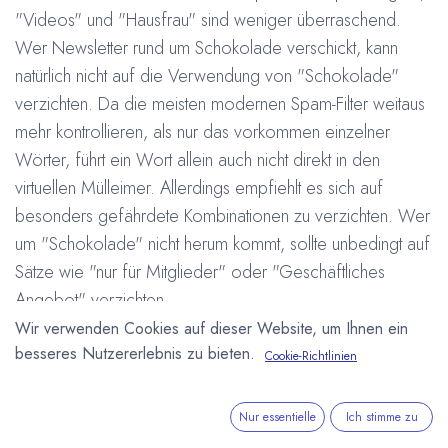
"Videos" und "Hausfrau" sind weniger überraschend.
Wer Newsletter rund um Schokolade verschickt, kann
natürlich nicht auf die Verwendung von "Schokolade"
verzichten. Da die meisten modernen Spam-Filter weitaus
mehr kontrollieren, als nur das vorkommen einzelner
Wörter, führt ein Wort allein auch nicht direkt in den
virtuellen Mülleimer. Allerdings empfiehlt es sich auf
besonders gefährdete Kombinationen zu verzichten. Wer
um "Schokolade" nicht herum kommt, sollte unbedingt auf
Sätze wie "nur für Mitglieder" oder "Geschäftliches
Angebot" verzichten.
Wir verwenden Cookies auf dieser Website, um Ihnen ein
besseres Nutzererlebnis zu bieten.
Den Schokoladen Newsletter von Theobroma-Cacao.de
Cookie-Richtlinien
gibt es übrigens hier:
Schokoladen Newsletter
#
Neuigkeiten
Nur essentielle
Ich stimme zu
Arne Homborg
6. November 2007