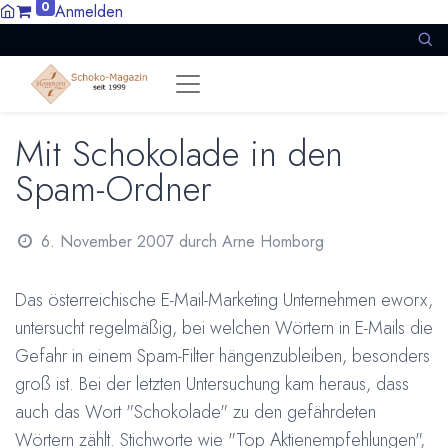
0
Anmelden
Mit Schokolade in den
Spam-Ordner
6. November 2007
durch
Arne Homborg
Das österreichische E-Mail-Marketing Unternehmen eworx,
untersucht regelmäßig, bei welchen Wörtern in E-Mails die
Gefahr in einem Spam-Filter hängenzubleiben, besonders
groß ist. Bei der letzten Untersuchung kam heraus, dass
auch das Wort "Schokolade" zu den gefährdeten
Wörtern zählt. Stichworte wie "Top Aktienempfehlungen",