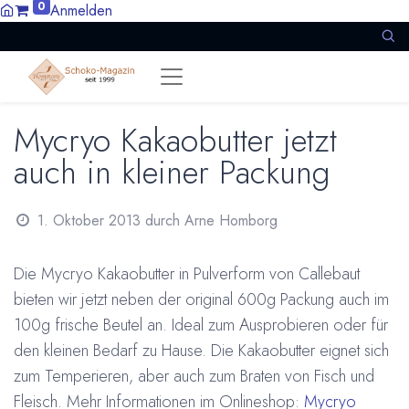
0
Anmelden
Mycryo Kakaobutter jetzt
auch in kleiner Packung
1. Oktober 2013
durch
Arne Homborg
Die Mycryo Kakaobutter in Pulverform von Callebaut
bieten wir jetzt neben der original 600g Packung auch im
100g frische Beutel an. Ideal zum Ausprobieren oder für
den kleinen Bedarf zu Hause. Die Kakaobutter eignet sich
zum Temperieren, aber auch zum Braten von Fisch und
Fleisch. Mehr Informationen im Onlineshop:
Mycryo