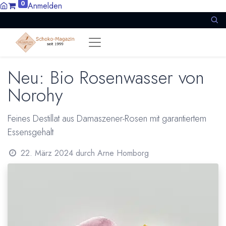
0
Anmelden
Neu: Bio Rosenwasser von
Norohy
Feines Destillat aus Damaszener-Rosen mit garantiertem
Essensgehalt
22. März 2024
durch
Arne Homborg