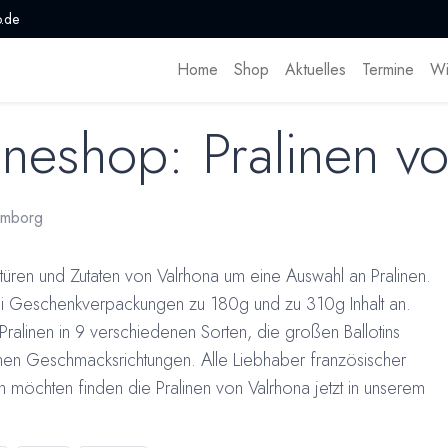
.de
Home
Shop
Aktuelles
Termine
Wi
neshop: Pralinen vo
omborg
üren und Zutaten von Valrhona um eine Auswahl an Pralinen.
zwei Geschenkverpackungen zu 180g und zu 310g Inhalt an.
9 Pralinen in 9 verschiedenen Sorten, die großen Ballotins
enen Geschmacksrichtungen. Alle Liebhaber französischer
n möchten finden die Pralinen von Valrhona jetzt in unserem