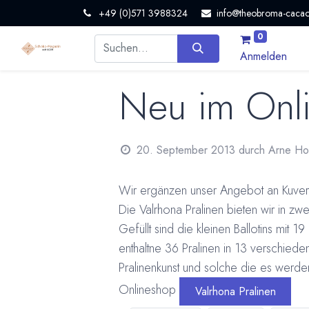
+49 (0)571 3988324
info@theobroma-cacao
0
Anmelden
Neu im Onli
20. September 2013
durch
Arne H
Wir ergänzen unser Angebot an Kuvert
Die Valrhona Pralinen bieten wir in 
Gefüllt sind die kleinen Ballotins mit 1
enthaltne 36 Pralinen in 13 verschied
Pralinenkunst und solche die es werde
Onlineshop
Valrhona Pralinen