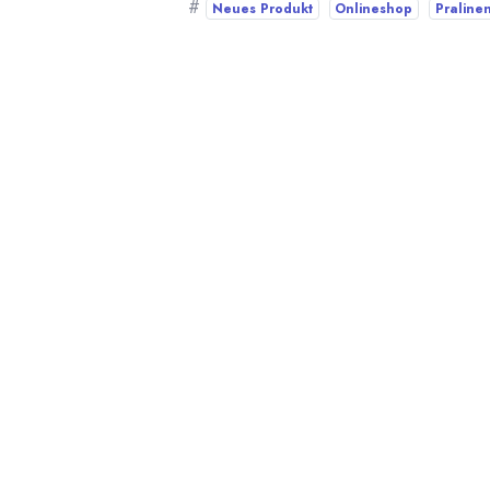
#
Neues Produkt
Onlineshop
Praline