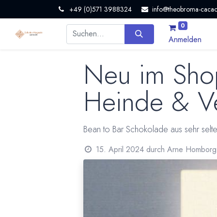
+49 (0)571 3988324
info@theobroma-cacao
0
Anmelden
Neu im Shop
Heinde & V
Bean to Bar Schokolade aus sehr selt
15. April 2024
durch
Arne Homborg