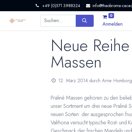
+49 (0)571 3988324
info@theobroma-cacao
0
Anmelden
Neue Reihe 
Massen
12. März 2014
durch
Arne Homborg
Praliné Massen gehören zu den beliebt
unser Sortiment um drei neue Praliné 
neuen Sorten: der ausgesprochen fruc
Valrhona versucht typische Röst- und
Geschmack der frischen Mandeln und H