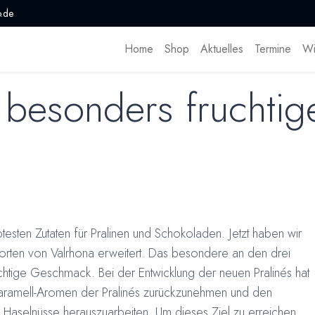
.de
Home
Shop
Aktuelles
Termine
Wi
besonders fruchtige
esten Zutaten für Pralinen und Schokoladen. Jetzt haben wir
Sorten von
Valrhona erweitert. Das besondere an den drei
htige Geschmack. Bei der Entwicklung der neuen Pralinés hat
 Karamell-Aromen der Pralinés zurückzunehmen und den
aselnüsse herauszuarbeiten. Um dieses Ziel zu erreichen