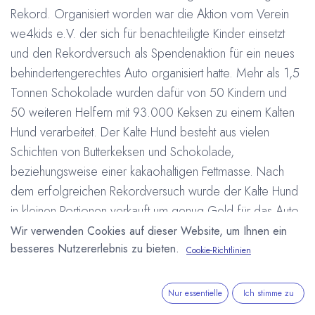
Rekord. Organisiert worden war die Aktion vom Verein
we4kids e.V. der sich für benachteiligte Kinder einsetzt
und den Rekordversuch als Spendenaktion für ein neues
behindertengerechtes Auto organisiert hatte. Mehr als 1,5
Tonnen Schokolade wurden dafür von 50 Kindern und
50 weiteren Helfern mit 93.000 Keksen zu einem Kalten
Hund verarbeitet. Der Kalte Hund besteht aus vielen
Schichten von Butterkeksen und Schokolade,
beziehungsweise einer kakaohaltigen Fettmasse. Nach
dem erfolgreichen Rekordversuch wurde der Kalte Hund
in kleinen Portionen verkauft um genug Geld für das Auto
zu sammeln. Mehr über den
Wir verwenden Cookies auf dieser Website, um Ihnen ein
besseres Nutzererlebnis zu bieten.
Verein:
http://www.we4kids.de
Cookie-Richtlinien
#
Deutschland
Kalter Hund
Ronneburg
Weltrekord
Arne Homborg
7. Oktober 2019
Nur essentielle
Ich stimme zu