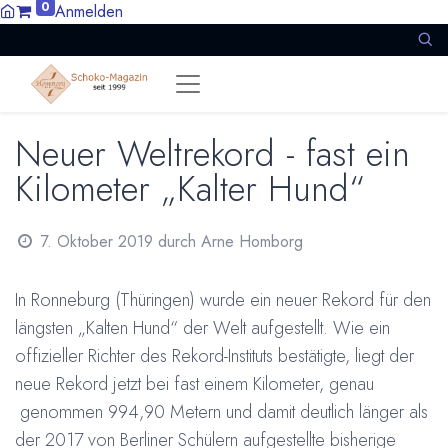
0
Anmelden
Neuer Weltrekord - fast ein
Kilometer „Kalter Hund“
7. Oktober 2019
durch
Arne Homborg
In Ronneburg (Thüringen) wurde ein neuer Rekord für den
längsten „Kalten Hund“ der Welt aufgestellt. Wie ein
offizieller Richter des Rekord-Instituts bestätigte, liegt der
neue Rekord jetzt bei fast einem Kilometer, genau
genommen 994,90 Metern und damit deutlich länger als
der 2017 von Berliner Schülern aufgestellte bisherige