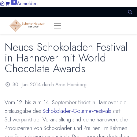
0
Anmelden
Neues Schokoladen-Festival
in Hannover mit World
Chocolate Awards
30. Juni 2014
durch
Arne Homborg
Vom 12. bis zum 14. September findet in Hannover die
Erstausgabe des
Schokoladen-Gourmet-Festivals
statt.
Schwerpunkt der Veranstaltung sind kleine handwerkliche
Produzenten von Schokoladen und Pralinen. Im Rahmen
des Festivals werden auch die Preisträger des deutschen