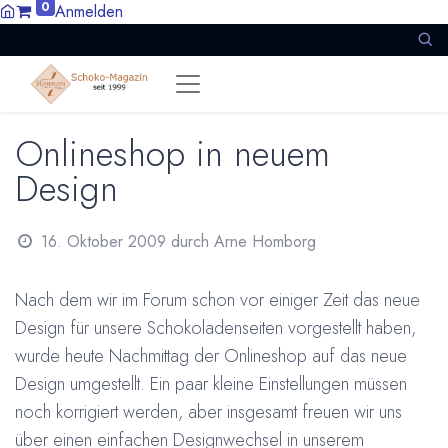
0
Anmelden
Onlineshop in neuem
Design
16. Oktober 2009
durch
Arne Homborg
Nach dem wir im Forum schon vor einiger Zeit das neue
Design für unsere Schokoladenseiten vorgestellt haben,
wurde heute Nachmittag der Onlineshop auf das neue
Design umgestellt. Ein paar kleine Einstellungen müssen
noch korrigiert werden, aber insgesamt freuen wir uns
über einen einfachen Designwechsel in unserem