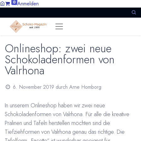
0
Anmelden
Onlineshop: zwei neue
Schokoladenformen von
Valrhona
6. November 2019
durch
Arne Homborg
In unserem Onlineshop haben wir zwei neue
Schokoladenformen von Valrhona. Für alle die kreative
Pralinen und Tafeln herstellen möchten sind die
Tiefziehformen von Valrhona genau das richtige. Die
Tafelform „Facette“ ist wunderbar geeignet für