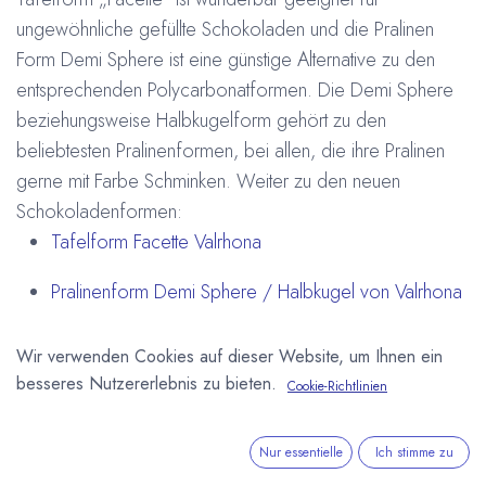
ungewöhnliche gefüllte Schokoladen und die Pralinen
Form Demi Sphere ist eine günstige Alternative zu den
entsprechenden Polycarbonatformen. Die Demi Sphere
beziehungsweise Halbkugelform gehört zu den
beliebtesten Pralinenformen, bei allen, die ihre Pralinen
gerne mit Farbe Schminken. Weiter zu den neuen
Schokoladenformen:
Tafelform Facette Valrhona
Pralinenform Demi Sphere / Halbkugel von Valrhona
#
Neues Produkt
Onlineshop
Schokoladenformen
Wir verwenden Cookies auf dieser Website, um Ihnen ein
Valrhona
besseres Nutzererlebnis zu bieten.
Cookie-Richtlinien
Arne Homborg
6. November 2019
Nur essentielle
Ich stimme zu
DIESEN BEITRAG TEILEN