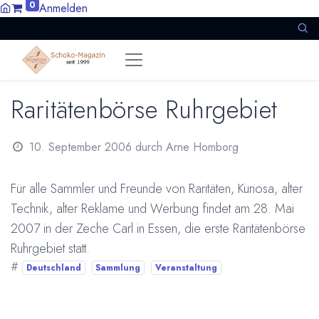
0
Anmelden
Raritätenbörse Ruhrgebiet
10. September 2006
durch
Arne Homborg
Für alle Sammler und Freunde von Raritäten, Kuriosa, alter
Technik, alter Reklame und Werbung findet am 28. Mai
2007 in der Zeche Carl in Essen, die erste Raritätenbörse
Ruhrgebiet statt.
#
Deutschland
Sammlung
Veranstaltung