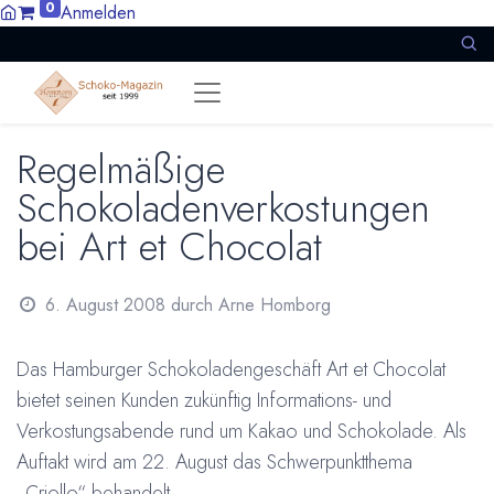
0
Anmelden
Regelmäßige
Schokoladenverkostungen
bei Art et Chocolat
6. August 2008
durch
Arne Homborg
Das Hamburger Schokoladengeschäft Art et Chocolat
bietet seinen Kunden zukünftig Informations- und
Verkostungsabende rund um Kakao und Schokolade. Als
Auftakt wird am 22. August das Schwerpunktthema
„Criollo“ behandelt.