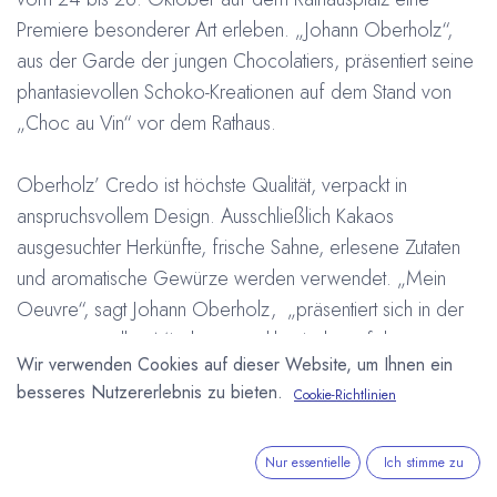
Premiere besonderer Art erleben. „Johann Oberholz“,
aus der Garde der jungen Chocolatiers, präsentiert seine
phantasievollen Schoko-Kreationen auf dem Stand von
„Choc au Vin“ vor dem Rathaus.
Oberholz’ Credo ist höchste Qualität, verpackt in
anspruchsvollem Design. Ausschließlich Kakaos
ausgesuchter Herkünfte, frische Sahne, erlesene Zutaten
und aromatische Gewürze werden verwendet. „Mein
Oeuvre“, sagt Johann Oberholz, „präsentiert sich in der
spannungsvollen Mischung aus klassisch perfekten
Wir verwenden Cookies auf dieser Website, um Ihnen ein
Pralinen und modern gestalteten Kompositionen in
besseres Nutzererlebnis zu bieten.
Cookie-Richtlinien
Schokolade“.
Johann Oberholz fertigt seine handgeschöpften Tafeln
Nur essentielle
Ich stimme zu
ausschließlich unter Verwendung von Edelkakaos,