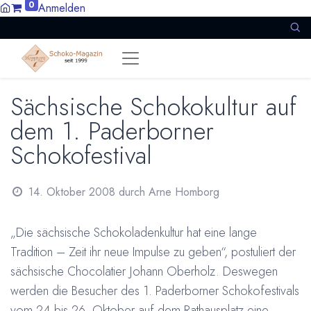
0
Anmelden
Sächsische Schokokultur auf
dem 1. Paderborner
Schokofestival
14. Oktober 2008
durch
Arne Homborg
„Die sächsische Schokoladenkultur hat eine lange
Tradition – Zeit ihr neue Impulse zu geben“, postuliert der
sächsische Chocolatier Johann Oberholz. Deswegen
werden die Besucher des 1. Paderborner Schokofestivals
vom 24 bis 26. Oktober auf dem Rathausplatz eine