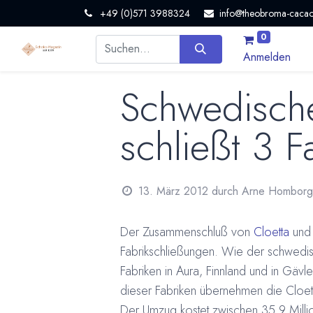
+49 (0)571 3988324
info@theobroma-cacao
0
Anmelden
Schwedische
schließt 3 F
13. März 2012
durch
Arne Homborg
Der Zusammenschluß von
Cloetta
und 
Fabrikschließungen. Wie der schwedis
Fabriken in Aura, Finnland und in Gäv
dieser Fabriken übernehmen die Cloet
Der Umzug kostet zwischen 35,9 Millio