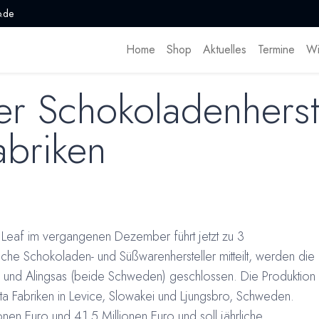
.de
Home
Shop
Aktuelles
Termine
Wi
r Schokoladenherste
abriken
Leaf im vergangenen Dezember führt jetzt zu 3
che Schokoladen- und Süßwarenhersteller mitteilt, werden die
le und Alingsas (beide Schweden) geschlossen. Die Produktion
ta Fabriken in Levice, Slowakei und Ljungsbro, Schweden.
nen Euro und 41,5 Millionen Euro und soll jährliche