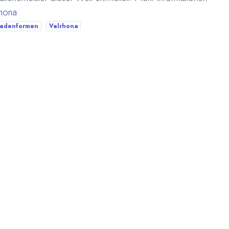
rhona
ladenformen
Valrhona