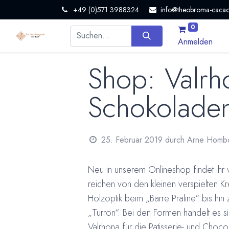
+49 (0)571 3988324
info@theobroma-cacao
0
Anmelden
Shop: Valrh
Schokoladen
25. Februar 2019
durch
Arne Homb
Neu in unserem Onlineshop findet ihr 
reichen von den kleinen verspielten Kr
Holzoptik beim „Barre Praline“ bis hi
„Turron“. Bei den Formen handelt es 
Valrhona für die Patisserie- und Choco