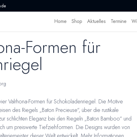
.de
Home
Shop
Aktuelles
Termine
Wi
ona-Formen für
riegel
org
vier Valrhona-Formen für Schokoladenriegel. Die Motive
eisen des Riegels „Baton Precieuse“, über die rustikale
n zur schlichten Eleganz bei den Riegeln „Baton Bamboo“ und
sich um preiswerte Tiefziehformen. Die Designs wurden von
alteriemeister dieser Welt entwickelt. Mehr Informationen