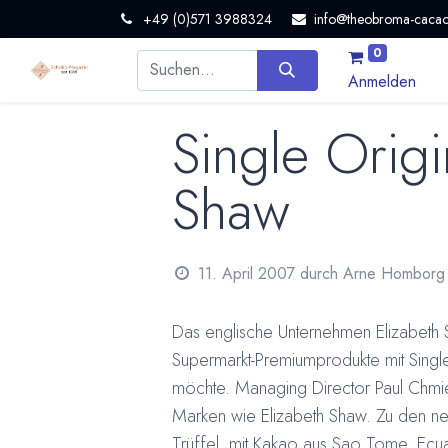
+49 (0)571 3988324
info@theobroma-cacao
0
Anmelden
Single Orig
Shaw
11. April 2007
durch
Arne Homborg
Das englische Unternehmen Elizabeth S
Supermarkt-Premiumprodukte mit Single
möchte. Managing Director Paul Chmie
Marken wie Elizabeth Shaw. Zu den n
Trüffel, mit Kakao aus Sao Tome, Ecu