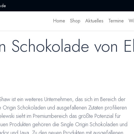
.de
Home
Shop
Aktuelles
Termine
Wi
in Schokolade von E
haw ist ein weiteres Unternehmen, das sich im Bereich der
 Origin Schokoladen und ausgefallenen Zutaten profilieren
lewski sieht im Premiumbereich das größte Potenzial für
euen Produkten gehören die Single Origin Schokoladen und
ador und Java. Zu den neuen Produkten mit ausgefallenen