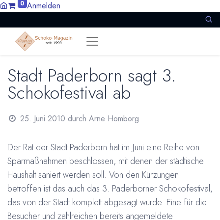
0
Anmelden
Stadt Paderborn sagt 3.
Schokofestival ab
25. Juni 2010
durch
Arne Homborg
Der Rat der Stadt Paderborn hat im Juni eine Reihe von
Sparmaßnahmen beschlossen, mit denen der städtische
Haushalt saniert werden soll. Von den Kürzungen
betroffen ist das auch das 3. Paderborner Schokofestival,
das von der Stadt komplett abgesagt wurde. Eine für die
Besucher und zahlreichen bereits angemeldete