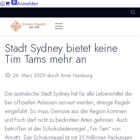
0
Anmelden
Stadt Sydney bietet keine
Tim Tams mehr an
26. März 2009
durch
Arne Homborg
Die australische Stadt Sydney hat für alle Lebensmittel die
bei offiziellen Anlässen serviert werden, strenge Regeln
eingeführt. So muss Gemüse aus der Region kommen
und Fisch darf nicht zu bedrohten Arten gehören. Auch
betroffen ist der Schokoladenriegel „Tim Tam“ von
Arnott's. Der Schokoriegel ist mit 35 Millionen Packungen