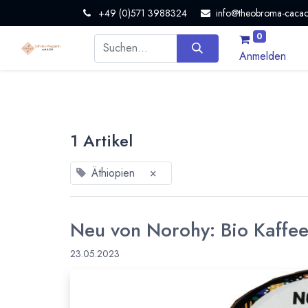
+49 (0)571 3988324
info@theobroma-cacao
0
Anmelden
1 Artikel
Äthiopien
×
Neu von Norohy: Bio Kaffe
23.05.2023