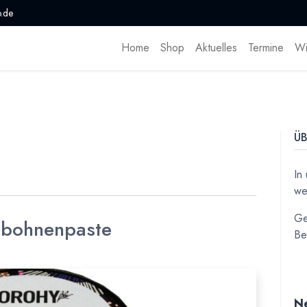
.de
Home
Shop
Aktuelles
Termine
Wi
ÜB
In
we
Ge
ebohnenpaste
Be
Ne