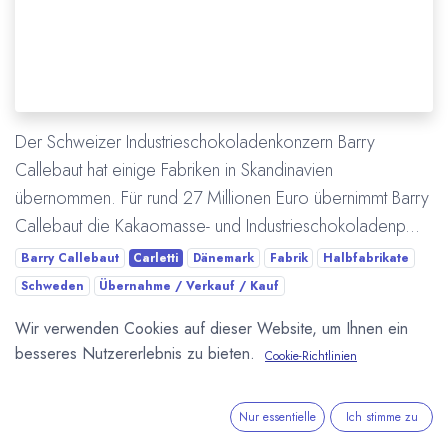
Der Schweizer Industrieschokoladenkonzern Barry
Callebaut hat einige Fabriken in Skandinavien
übernommen. Für rund 27 Millionen Euro übernimmt Barry
Callebaut die Kakaomasse- und Industrieschokoladenp...
Barry Callebaut
Carletti
Dänemark
Fabrik
Halbfabrikate
Schweden
Übernahme / Verkauf / Kauf
Wir verwenden Cookies auf dieser Website, um Ihnen ein
Mehr lesen
besseres Nutzererlebnis zu bieten.
Cookie-Richtlinien
ÜBER UNS
Nur essentielle
Ich stimme zu