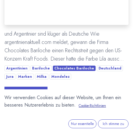
und Argentinier sind klüger als Deutsche Wie
argentinienaktuell.com meldet, gewann die Firma
Chocolates Bariloche einen Rechtsstreit gegen den US-
Konzern Kraft Foods. Dieser hatte die Farbe Lila aussc...
Argentinien
Bariloche
Chocolates Bariloche
Deutschland
Jura
Marken
Milka
Mondelez
Mehr lesen
Wir verwenden Cookies auf dieser Website, um Ihnen ein
besseres Nutzererlebnis zu bieten.
Cookie-Richtlinien
ÜBER UNS
Nur essentielle
Ich stimme zu
In unserem Blog berichten wir über die große weite Welt von
Kakao und Schokolade.