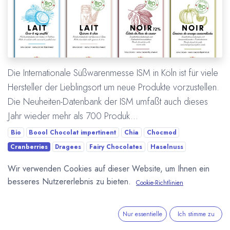
Die Internationale Süßwarenmesse ISM in Köln ist für viele
Hersteller der Lieblingsort um neue Produkte vorzustellen.
Die Neuheiten-Datenbank der ISM umfaßt auch dieses
Jahr wieder mehr als 700 Produk...
Bio
Boool Chocolat impertinent
Chia
Chocmod
Cranberries
Dragees
Fairy Chocolates
Haselnuss
ISM Internationale Süßwarenmesse
Kokosnuss
Köln
Wir verwenden Cookies auf dieser Website, um Ihnen ein
Kürbiskerne
Neues Produkt
Quinoa
Schneemann
besseres Nutzererlebnis zu bieten.
Cookie-Richtlinien
Schokolade
Schokolade mit Insekten
Tafelschokolade
Trinkschokolade
Vegan
Villars
WAWI-Euro
Nur essentielle
Ich stimme zu