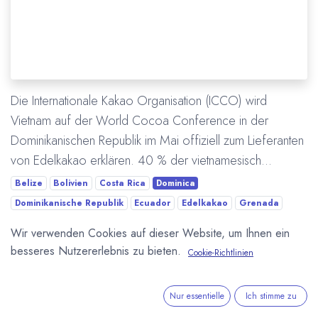
Die Internationale Kakao Organisation (ICCO) wird
Vietnam auf der World Cocoa Conference in der
Dominikanischen Republik im Mai offiziell zum Lieferanten
von Edelkakao erklären. 40 % der vietnamesisch...
Belize
Bolivien
Costa Rica
Dominica
Dominikanische Republik
Ecuador
Edelkakao
Grenada
Guatemala
Honduras
Indonesien
Wir verwenden Cookies auf dieser Website, um Ihnen ein
International Cocoa Organization (ICCO)
Jamaica
besseres Nutzererlebnis zu bieten.
Cookie-Richtlinien
Kakaoanbau
Kolumbien
Madagaskar
Mexico
Nicaragua
Panama
Papua Neu Guinea
Peru
Saint Lucia
Nur essentielle
Ich stimme zu
Sao Thome und Principe
Trinidad und Tobago
Venezuela