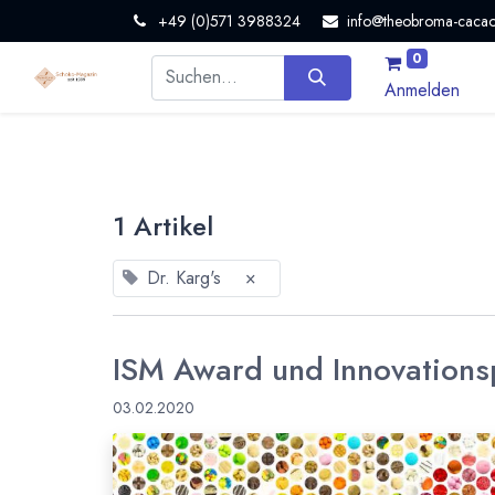
+49 (0)571 3988324
info@theobroma-cacao
0
Anmelden
1 Artikel
Dr. Karg's
×
ISM Award und Innovationsp
03.02.2020