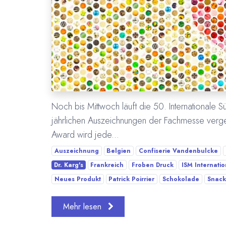
Noch bis Mittwoch läuft die 50. Internationale 
jährlichen Auszeichnungen der Fachmesse verge
Award wird jede...
Auszeichnung
Belgien
Confiserie Vandenbulcke
Dr. Karg's
Frankreich
Froben Druck
ISM Internati
Neues Produkt
Patrick Poirrier
Schokolade
Snack
Mehr lesen