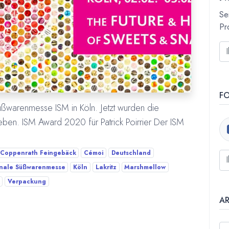
Se
Pr
F
Süßwarenmesse ISM in Köln. Jetzt wurden die
ben. ISM Award 2020 für Patrick Poirrier Der ISM
Coppenrath Feingebäck
Cémoi
Deutschland
onale Süßwarenmesse
Köln
Lakritz
Marshmellow
Verpackung
A