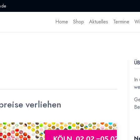
.de
Home
Shop
Aktuelles
Termine
Wi
ÜB
In
we
Ge
reise verliehen
Be
Ne