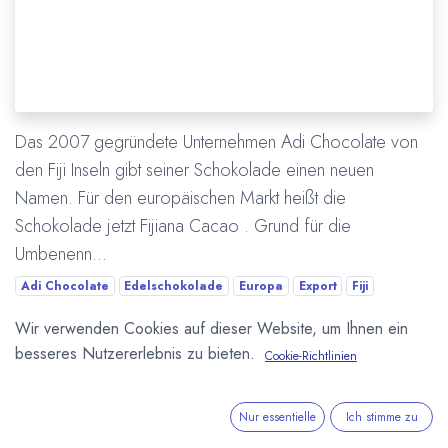
Das 2007 gegründete Unternehmen Adi Chocolate von
den Fiji Inseln gibt seiner Schokolade einen neuen
Namen. Für den europäischen Markt heißt die
Schokolade jetzt Fijiana Cacao . Grund für die
Umbenenn...
Adi Chocolate
Edelschokolade
Europa
Export
Fiji
Fijiana Cacao
Kuvertüre
Neuigkeiten
Wir verwenden Cookies auf dieser Website, um Ihnen ein
besseres Nutzererlebnis zu bieten.
Cookie-Richtlinien
Mehr lesen
Nur essentielle
Ich stimme zu
ÜBER UNS