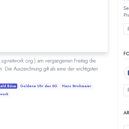
Se
Pr
F
sg-network.org ) am vergangenen Freitag die
 Die Auszeichnung gilt als eine der wichtigsten
ald Böse
Goldene Uhr des SG
Hans Strohmaier
twork
A