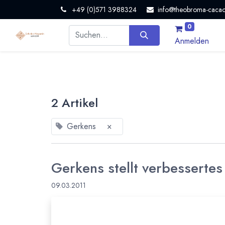
+49 (0)571 3988324
info@theobroma-cacao
0
Anmelden
2 Artikel
Gerkens
×
Gerkens stellt verbesserte
09.03.2011