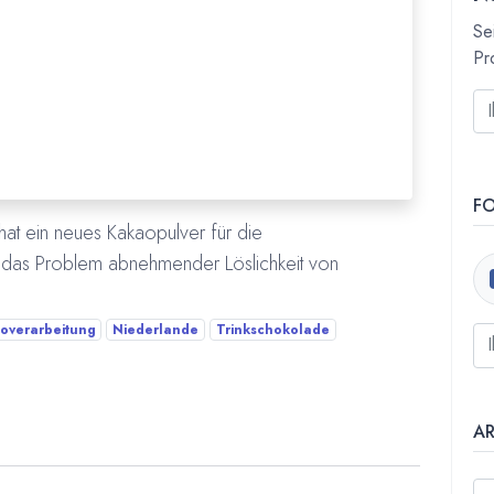
Se
Pr
F
at ein neues Kakaopulver für die
ll das Problem abnehmender Löslichkeit von
overarbeitung
Niederlande
Trinkschokolade
A