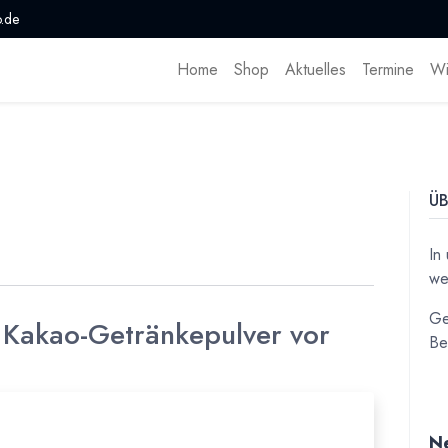
.de
Home
Shop
Aktuelles
Termine
Wi
ÜB
In
we
Ge
s Kakao-Getränkepulver vor
Be
Ne