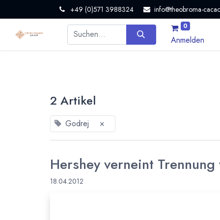
+49 (0)571 3988324
info@theobroma-cacao
0
Anmelden
2 Artikel
Godrej
×
Hershey verneint Trennung 
18.04.2012