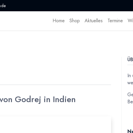
.de
Home
Shop
Aktuelles
Termine
Wi
ÜB
In
we
Ge
von Godrej in Indien
Be
Ne