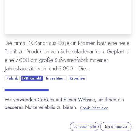
Die Firma IPK Kandit aus Osijek in Kroatien baut eine neue
Fabrik zur Produktion von Schokoladenartikeln. Geplant ist
eine 7.000 qm große Süßwarenfabrik mit einer
Jahreskapazität von rund 3.800 t. Die...
Fabrik
IPK Kandit
Investition
Kroatien
Mehr lesen
Wir verwenden Cookies auf dieser Website, um Ihnen ein
besseres Nutzererlebnis zu bieten.
Cookie-Richtlinien
ÜBER UNS
Nur essentielle
Ich stimme zu
In unserem Blog berichten wir über die große weite Welt von
Kakao und Schokolade.