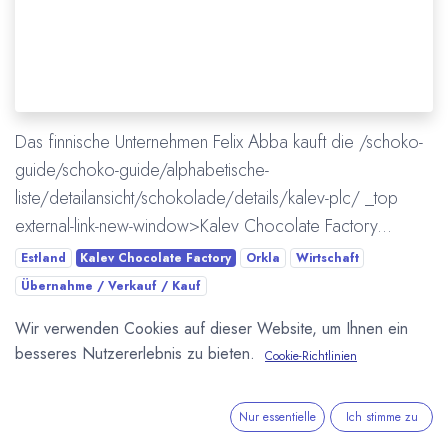
Das finnische Unternehmen Felix Abba kauft die /schoko-
guide/schoko-guide/alphabetische-
liste/detailansicht/schokolade/details/kalev-plc/ _top
external-link-new-window>Kalev Chocolate Factory...
Estland
Kalev Chocolate Factory
Orkla
Wirtschaft
Übernahme / Verkauf / Kauf
Wir verwenden Cookies auf dieser Website, um Ihnen ein
Mehr lesen
besseres Nutzererlebnis zu bieten.
Cookie-Richtlinien
ÜBER UNS
Nur essentielle
Ich stimme zu