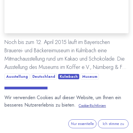
Noch bis zum 12. April 2015 läuft im Bayerischen
Brauerei- und Bäckereimuseum in Kulmbach eine
Mitmachausstellung rund um Kakao und Schokolade. Die
Ausstellung des Museums im Koffer e.V., Nürnberg & F...
Ausstellung
Deutschland
Kulmbach
Museum
Mehr lesen
Wir verwenden Cookies auf dieser Website, um Ihnen ein
besseres Nutzererlebnis zu bieten.
Cookie-Richtlinien
ÜBER UNS
Nur essentielle
Ich stimme zu
In unserem Blog berichten wir über die große weite Welt von
Kakao und Schokolade.