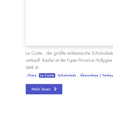
Le Conte , der größte einheimische Schokoladen
verkauft. Käufer ist die Fujian Province Hollyg
stark ist....
China
Le Conte
Schokolade
Übernahme / Verkau
Mehr lesen