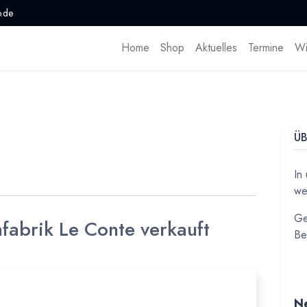
.de
Home
Shop
Aktuelles
Termine
Wi
ÜB
In
we
Ge
fabrik Le Conte verkauft
Be
Ne