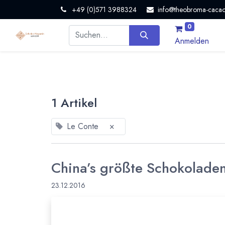
+49 (0)571 3988324
info@theobroma-cacao
0
Anmelden
1 Artikel
Le Conte
×
China’s größte Schokoladen
23.12.2016